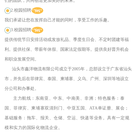
们的团队，共同创造更加美好的未来。
2.校园招聘
我们承诺让您在发挥自己才能的同时，享受工作的乐趣。
3.校园招聘
提供传统节日安排活动或发放礼品、季度生日会、不定时团建等福
利。提供社保、带薪年休假、国家法定假期等。提供良好晋升机会
和职业发展空间。
汕头市鑫洋物流有限公司成立于2005年，总部设立于广东省汕头
市，并先后在菲律宾、泰国、柬埔寨、义乌、广州、深圳等地设立
分公司和办事处。
主力航线：东南亚、中东、中南美、非洲；特色服务：泰
国、菲律宾、柬埔寨双清到门、中亚五国、ATA单证册、展
会；
基础服务：拖车、报关、仓储、空运、快递等业务。
具有一定规
模和实力的国际化物流企业。